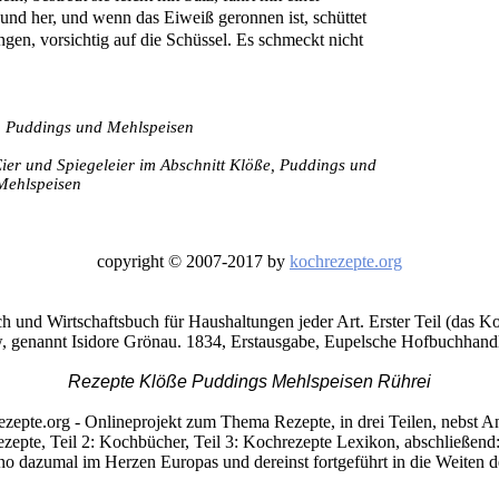
und her, und wenn das Eiweiß geronnen ist, schüttet
ngen, vorsichtig auf die Schüssel. Es schmeckt nicht
 Eier und Spiegeleier im Abschnitt Klöße, Puddings und
Mehlspeisen
copyright © 2007-2017 by
kochrezepte.org
 und Wirtschaftsbuch für Haushaltungen jeder Art. Erster Teil (das K
, genannt Isidore Grönau. 1834, Erstausgabe, Eupelsche Hofbuchhand
Rezepte Klöße Puddings Mehlspeisen Rührei
ezepte.org - Onlineprojekt zum Thema Rezepte, in drei Teilen, nebst A
ezepte, Teil 2: Kochbücher, Teil 3: Kochrezepte Lexikon, abschließen
 dazumal im Herzen Europas und dereinst fortgeführt in die Weiten de