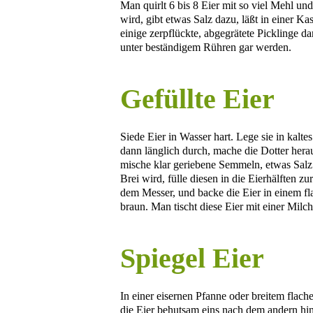
Man quirlt 6 bis 8 Eier mit so viel Mehl un
wird, gibt etwas Salz dazu, läßt in einer Ka
einige zerpflückte, abgegrätete Picklinge dar
unter beständigem Rühren gar werden.
Gefüllte Eier
Siede Eier in Wasser hart. Lege sie in kalt
dann länglich durch, mache die Dotter herau
mische klar geriebene Semmeln, etwas Salz u
Brei wird, fülle diesen in die Eierhälften z
dem Messer, und backe die Eier in einem fla
braun. Man tischt diese Eier mit einer Milch
Spiegel Eier
In einer eisernen Pfanne oder breitem flach
die Eier behutsam eins nach dem andern hinein