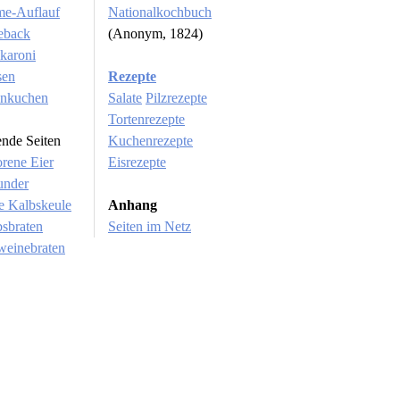
me-Auflauf
Nationalkochbuch
eback
(Anonym, 1824)
karoni
sen
Rezepte
nnkuchen
Salate
Pilzrezepte
Tortenrezepte
ende Seiten
Kuchenrezepte
orene Eier
Eisrezepte
under
e Kalbskeule
Anhang
sbraten
Seiten im Netz
weinebraten