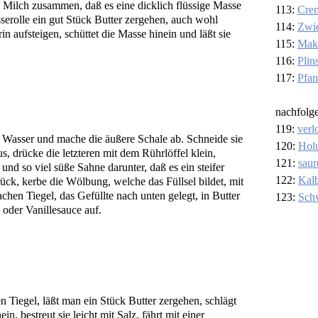
d Milch zusammen, daß es eine dicklich flüssige Masse
113:
Cre
sserolle ein gut Stück Butter zergehen, auch wohl
114:
Zwi
in aufsteigen, schüttet die Masse hinein und läßt sie
115:
Mak
116:
Plin
117:
Pfa
nachfolg
119:
verl
es Wasser und mache die äußere Schale ab. Schneide sie
120:
Hol
s, drücke die letzteren mit dem Rührlöffel klein,
121:
saur
nd so viel süße Sahne darunter, daß es ein steifer
122:
Kalb
urück, kerbe die Wölbung, welche das Füllsel bildet, mit
chen Tiegel, das Gefüllte nach unten gelegt, in Butter
123:
Sch
 oder Vanillesauce auf.
en Tiegel, läßt man ein Stück Butter zergehen, schlägt
, bestreut sie leicht mit Salz, fährt mit einer