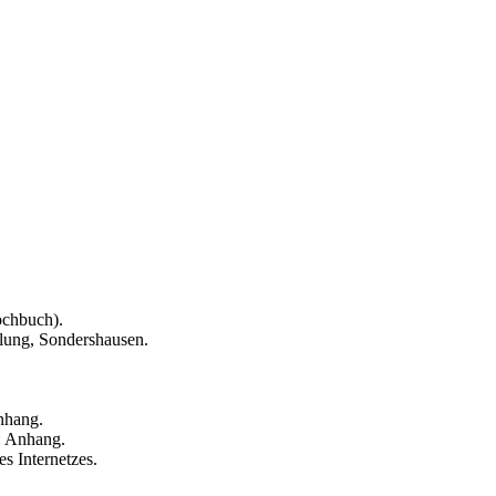
ochbuch).
lung, Sondershausen.
nhang.
d: Anhang.
s Internetzes.