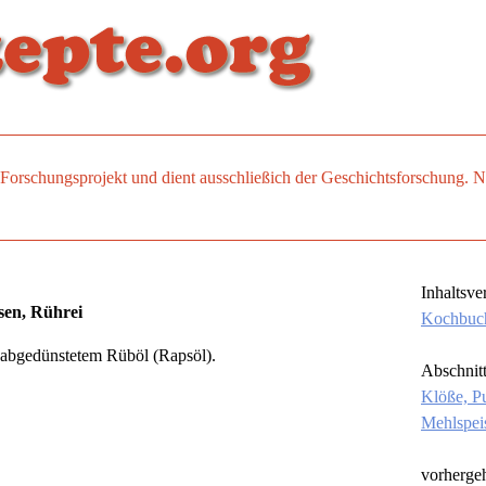
es Forschungsprojekt und dient ausschließich der Geschichtsforschung
Inhaltsve
sen, Rührei
Kochbuc
in abgedünstetem Rüböl (Rapsöl).
Abschnit
Klöße, P
Mehlspei
vorherge