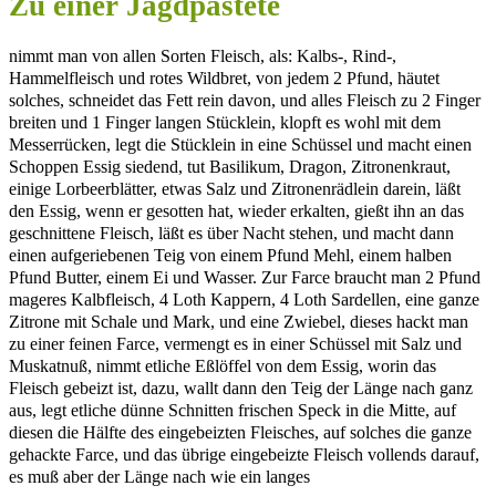
Zu einer Jagdpastete
nimmt man von allen Sorten Fleisch, als: Kalbs-, Rind-,
Hammelfleisch und rotes Wildbret, von jedem 2 Pfund, häutet
solches, schneidet das Fett rein davon, und alles Fleisch zu 2 Finger
breiten und 1 Finger langen Stücklein, klopft es wohl mit dem
Messerrücken, legt die Stücklein in eine Schüssel und macht einen
Schoppen Essig siedend, tut Basilikum, Dragon, Zitronenkraut,
einige Lorbeerblätter, etwas Salz und Zitronenrädlein darein, läßt
den Essig, wenn er gesotten hat, wieder erkalten, gießt ihn an das
geschnittene Fleisch, läßt es über Nacht stehen, und macht dann
einen aufgeriebenen Teig von einem Pfund Mehl, einem halben
Pfund Butter, einem Ei und Wasser. Zur Farce braucht man 2 Pfund
mageres Kalbfleisch, 4 Loth Kappern, 4 Loth Sardellen, eine ganze
Zitrone mit Schale und Mark, und eine Zwiebel, dieses hackt man
zu einer feinen Farce, vermengt es in einer Schüssel mit Salz und
Muskatnuß, nimmt etliche Eßlöffel von dem Essig, worin das
Fleisch gebeizt ist, dazu, wallt dann den Teig der Länge nach ganz
aus, legt etliche dünne Schnitten frischen Speck in die Mitte, auf
diesen die Hälfte des eingebeizten Fleisches, auf solches die ganze
gehackte Farce, und das übrige eingebeizte Fleisch vollends darauf,
es muß aber der Länge nach wie ein langes