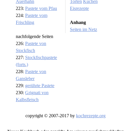
Auerhahn
Torten
Kuchen
223:
Pastete vom Pfau
Eisrezepte
224:
Pastete vom
Frischling
Anhang
Seiten im Netz
nachfolgende Seiten
226:
Pastete von
Stockfisch
227:
Stockfischpastete
(forts.)
228:
Pastete von
Gansleber
229:
gerührte Pastete
230:
Grignati von
Kalbsfleisch
copyright © 2007-2017 by
kochrezepte.org