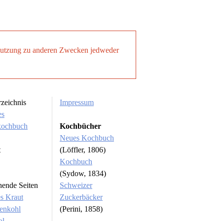
. Nutzung zu anderen Zwecken jedweder
rzeichnis
Impressum
es
kochbuch
Kochbücher
Neues Kochbuch
t
(Löffler, 1806)
Kochbuch
(Sydow, 1834)
hende Seiten
Schweizer
s Kraut
Zuckerbäcker
enkohl
(Perini, 1858)
ol