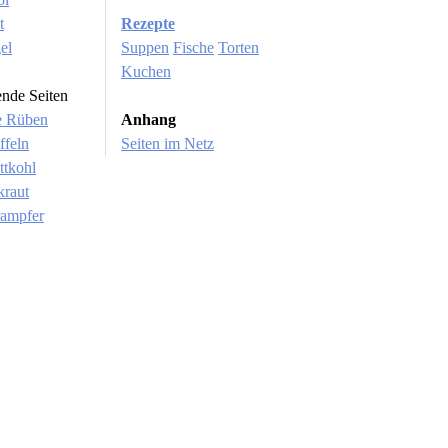
t
Rezepte
el
Suppen
Fische
Torten
Kuchen
ende Seiten
e Rüben
Anhang
ffeln
Seiten im Netz
ttkohl
kraut
rampfer