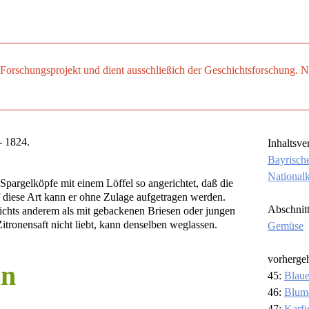
es Forschungsprojekt und dient ausschließich der Geschichtsforschung
 1824.
Inhaltsve
Bayrisch
National
Spargelköpfe mit einem Löffel so angerichtet, daß die
f diese Art kann er ohne Zulage aufgetragen werden.
Abschnit
 nichts anderem als mit gebackenen Briesen oder jungen
ronensaft nicht liebt, kann denselben weglassen.
Gemüse
vorherge
ln
45:
Blaue
46:
Blum
47:
Karfi