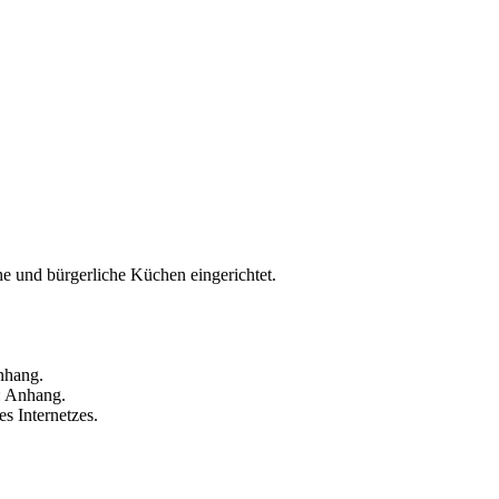
he und bürgerliche Küchen eingerichtet.
nhang.
d: Anhang.
s Internetzes.