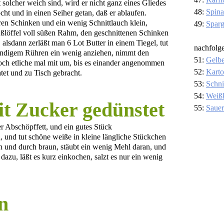
olcher weich sind, wird er nicht ganz eines Gliedes
48:
Spina
ht und in einen Seiher getan, daß er ablaufen.
en Schinken und ein wenig Schnittlauch klein,
49:
Sparg
 Eßlöffel voll süßen Rahm, den geschnittenen Schinken
alsdann zerläßt man 6 Lot Butter in einem Tiegel, tut
nachfolg
ständigem Rühren ein wenig anziehen, nimmt den
51:
Gelb
noch etliche mal mit um, bis es einander angenommen
52:
Karto
htet und zu Tisch gebracht.
53:
Schni
54:
Weiß
t Zucker gedünstet
55:
Saue
er Abschöpffett, und ein gutes Stück
, und tut schöne weiße in kleine längliche Stückchen
ch und durch braun, stäubt ein wenig Mehl daran, und
 dazu, läßt es kurz einkochen, salzt es nur ein wenig
n