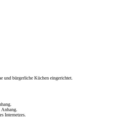
he und bürgerliche Küchen eingerichtet.
nhang.
d: Anhang.
s Internetzes.