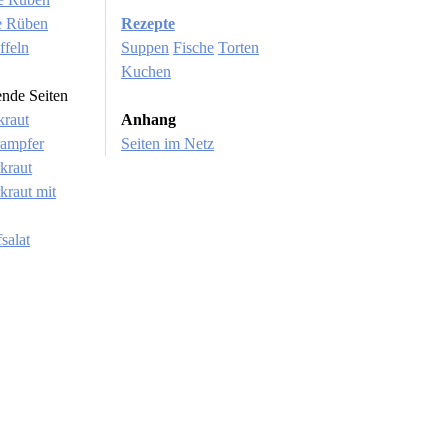
e Rüben
Rezepte
ffeln
Suppen
Fische
Torten
Kuchen
ende Seiten
kraut
Anhang
rampfer
Seiten im Netz
kraut
kraut mit
salat