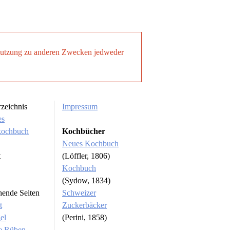
. Nutzung zu anderen Zwecken jedweder
rzeichnis
Impressum
es
kochbuch
Kochbücher
Neues Kochbuch
t
(Löffler, 1806)
Kochbuch
(Sydow, 1834)
hende Seiten
Schweizer
t
Zuckerbäcker
el
(Perini, 1858)
e Rüben