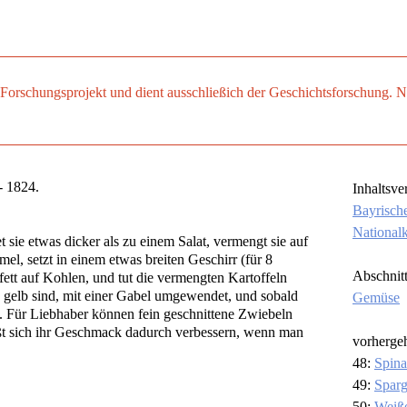
es Forschungsprojekt und dient ausschließich der Geschichtsforschung
 1824.
Inhaltsve
Bayrisch
National
 sie etwas dicker als zu einem Salat, vermengt sie auf
l, setzt in einem etwas breiten Geschirr (für 8
Abschnit
fett auf Kohlen, und tut die vermengten Kartoffeln
te gelb sind, mit einer Gabel umgewendet, und sobald
Gemüse
et. Für Liebhaber können fein geschnittene Zwiebeln
läßt sich ihr Geschmack dadurch verbessern, wenn man
vorherge
48:
Spina
49:
Sparg
50:
Weiß