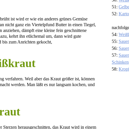
51:
Gelb
52:
Karto
rüht ist wird er wie ein anderes grünes Gemüse
an nicht ganz ein Viertelpfund Butter in einen Tiegel,
nachfolg
n anziehen, dämpft eine kleine fein geschnittene
54:
Weiß
azu, kehrt ihn etlichemal um, dann wird gute
55:
Saue
d bis zum Anrichten gekocht,
56:
Sauer
57:
Sauer
ißkraut
Schinken
58:
Kropf
g verfahren. Weil aber das Kraut größer ist, können
macht werden. Man läßt es nur langsam kochen, und
raut
Sterzen herausgeschnitten, das Kraut wird in einem